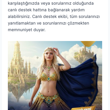
karşılaştığınızda veya sorularınız olduğunda
canlı destek hattına bağlanarak yardım
alabilirsiniz. Canlı destek ekibi, tüm sorularınızı
yanıtlamaktan ve sorunlarınızı çözmekten
memnuniyet duyar.