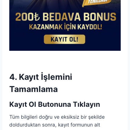
4. Kayıt İşlemini
Tamamlama
Kayıt Ol Butonuna Tıklayın
Tüm bilgileri doğru ve eksiksiz bir şekilde
doldurduktan sonra, kayıt formunun alt