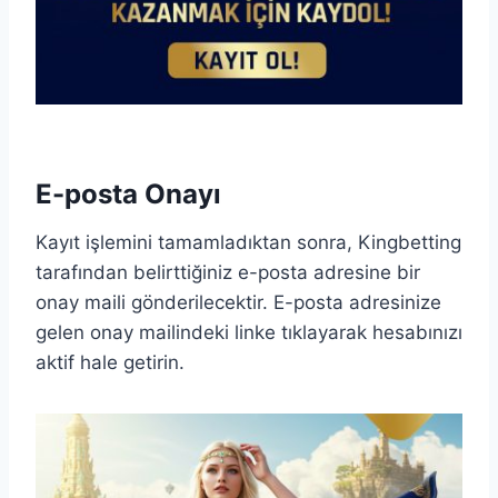
E-posta Onayı
Kayıt işlemini tamamladıktan sonra, Kingbetting
tarafından belirttiğiniz e-posta adresine bir
onay maili gönderilecektir. E-posta adresinize
gelen onay mailindeki linke tıklayarak hesabınızı
aktif hale getirin.