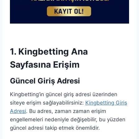
1. Kingbetting Ana
Sayfasına Erişim
Güncel Giriş Adresi
Kingbetting’in güncel giriş adresi üzerinden
siteye erişim sağlayabilirsiniz:
Kingbetting Giriş
Adresi
. Bu adres, zaman zaman erişim
engellemeleri nedeniyle değişebilir, bu yüzden
güncel adresi takip etmek önemlidir.