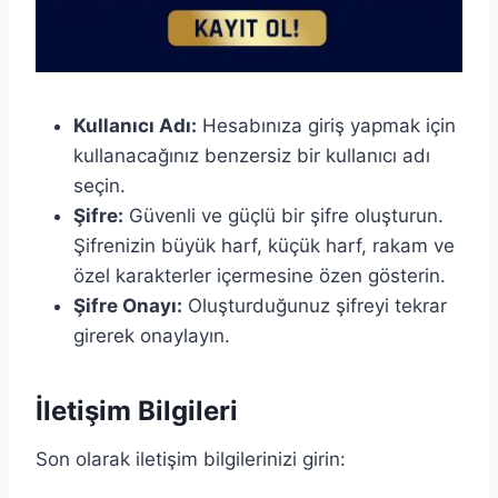
Kullanıcı Adı:
Hesabınıza giriş yapmak için
kullanacağınız benzersiz bir kullanıcı adı
seçin.
Şifre:
Güvenli ve güçlü bir şifre oluşturun.
Şifrenizin büyük harf, küçük harf, rakam ve
özel karakterler içermesine özen gösterin.
Şifre Onayı:
Oluşturduğunuz şifreyi tekrar
girerek onaylayın.
İletişim Bilgileri
Son olarak iletişim bilgilerinizi girin: