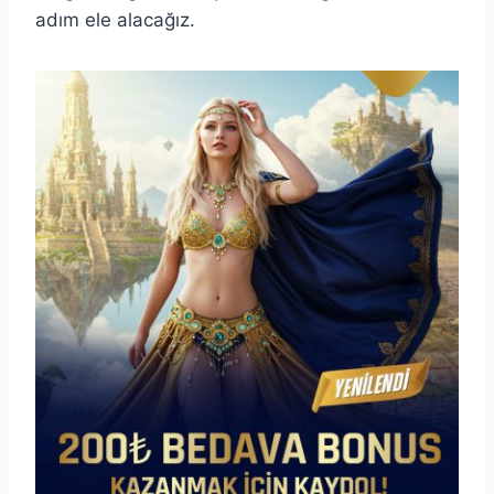
adım ele alacağız.